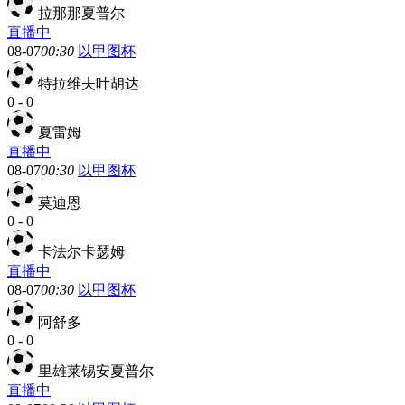
拉那那夏普尔
直播中
08-07
00:30
以甲图杯
特拉维夫叶胡达
0
-
0
夏雷姆
直播中
08-07
00:30
以甲图杯
莫迪恩
0
-
0
卡法尔卡瑟姆
直播中
08-07
00:30
以甲图杯
阿舒多
0
-
0
里雄莱锡安夏普尔
直播中