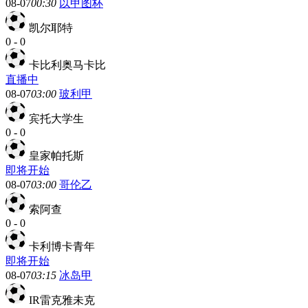
08-07
00:30
以甲图杯
凯尔耶特
0
-
0
卡比利奥马卡比
直播中
08-07
03:00
玻利甲
宾托大学生
0
-
0
皇家帕托斯
即将开始
08-07
03:00
哥伦乙
索阿查
0
-
0
卡利博卡青年
即将开始
08-07
03:15
冰岛甲
IR雷克雅未克