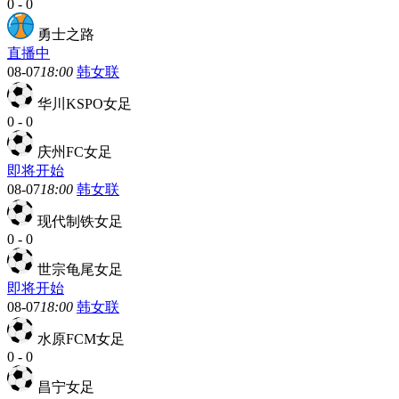
0
-
0
勇士之路
直播中
08-07
18:00
韩女联
华川KSPO女足
0
-
0
庆州FC女足
即将开始
08-07
18:00
韩女联
现代制铁女足
0
-
0
世宗龟尾女足
即将开始
08-07
18:00
韩女联
水原FCM女足
0
-
0
昌宁女足