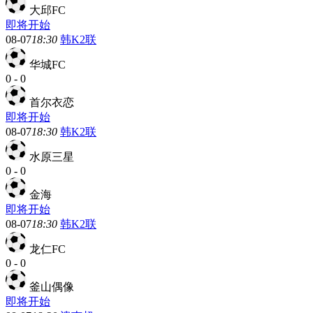
大邱FC
即将开始
08-07
18:30
韩K2联
华城FC
0
-
0
首尔衣恋
即将开始
08-07
18:30
韩K2联
水原三星
0
-
0
金海
即将开始
08-07
18:30
韩K2联
龙仁FC
0
-
0
釜山偶像
即将开始