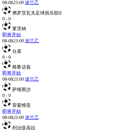
08-08
23:00
波兰乙
弗罗茨瓦夫足球俱乐部II
0
-
0
莱茨纳
即将开始
08-08
23:00
波兰乙
台基
0
-
0
格鲁达兹
即将开始
08-08
23:00
波兰乙
萨维斯沙
0
-
0
雷索维亚
即将开始
08-08
23:00
波兰乙
列治亚高拉