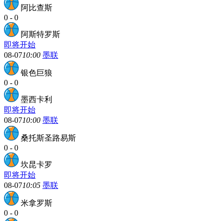
阿比查斯
0
-
0
阿斯特罗斯
即将开始
08-07
10:00
墨联
银色巨狼
0
-
0
墨西卡利
即将开始
08-07
10:00
墨联
桑托斯圣路易斯
0
-
0
坎昆卡罗
即将开始
08-07
10:05
墨联
米拿罗斯
0
-
0