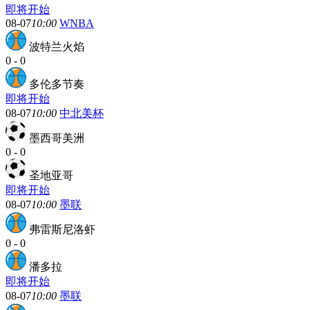
即将开始
08-07
10:00
WNBA
波特兰火焰
0
-
0
多伦多节奏
即将开始
08-07
10:00
中北美杯
墨西哥美洲
0
-
0
圣地亚哥
即将开始
08-07
10:00
墨联
弗雷斯尼洛虾
0
-
0
潘多拉
即将开始
08-07
10:00
墨联