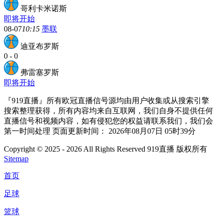
哥利卡米诺斯
即将开始
08-07
10:15
墨联
迪亚布罗斯
0
-
0
弗雷塞罗斯
即将开始
『919直播』所有欧冠直播信号源均由用户收集或从搜索引擎
搜索整理获得，所有内容均来自互联网，我们自身不提供任何
直播信号和视频内容，如有侵犯您的权益请联系我们，我们会
第一时间处理 页面更新时间： 2026年08月07日 05时39分
Copyright © 2025 - 2026 All Rights Reserved 919直播 版权所有
Sitemap
首页
足球
篮球