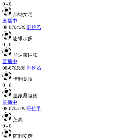
0
-
0
加纳女足
直播中
08-07
04:30
哥伦乙
恩维加多
0
-
0
马达莱纳联
直播中
08-07
05:00
哥伦乙
卡利竞技
0
-
0
皇家桑坦德
直播中
08-07
05:00
哥伦甲
茨高
0
-
0
阿利安萨