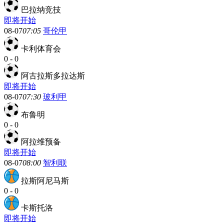
巴拉纳竞技
即将开始
08-07
07:05
哥伦甲
卡利体育会
0
-
0
阿古拉斯多拉达斯
即将开始
08-07
07:30
玻利甲
布鲁明
0
-
0
阿拉维预备
即将开始
08-07
08:00
智利联
拉斯阿尼马斯
0
-
0
卡斯托洛
即将开始