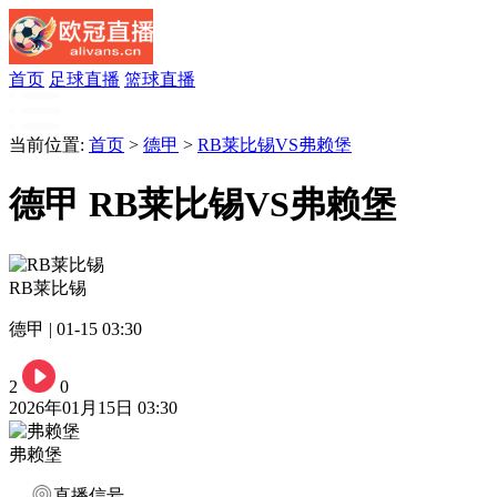
首页
足球直播
篮球直播
当前位置:
首页
>
德甲
>
RB莱比锡VS弗赖堡
德甲 RB莱比锡VS弗赖堡
RB莱比锡
德甲 | 01-15 03:30
2
0
2026年01月15日 03:30
弗赖堡
直播信号