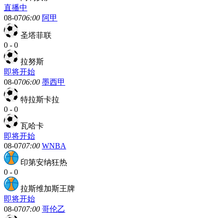
直播中
08-07
06:00
阿甲
圣塔菲联
0
-
0
拉努斯
即将开始
08-07
06:00
墨西甲
特拉斯卡拉
0
-
0
瓦哈卡
即将开始
08-07
07:00
WNBA
印第安纳狂热
0
-
0
拉斯维加斯王牌
即将开始
08-07
07:00
哥伦乙