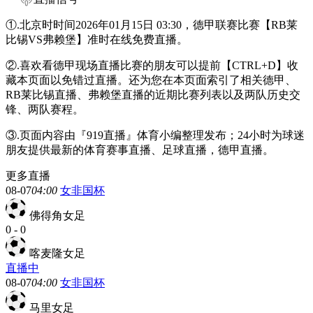
①.北京时时间2026年01月15日 03:30，德甲联赛比赛【RB莱
比锡VS弗赖堡】准时在线免费直播。
②.喜欢看德甲现场直播比赛的朋友可以提前【CTRL+D】收
藏本页面以免错过直播。还为您在本页面索引了相关德甲、
RB莱比锡直播、弗赖堡直播的近期比赛列表以及两队历史交
锋、两队赛程。
③.页面内容由『919直播』体育小编整理发布；24小时为球迷
朋友提供最新的体育赛事直播、足球直播，德甲直播。
更多直播
08-07
04:00
女非国杯
佛得角女足
0
-
0
喀麦隆女足
直播中
08-07
04:00
女非国杯
马里女足