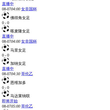
直播中
08-07
04:00
女非国杯
佛得角女足
0
-
0
喀麦隆女足
直播中
08-07
04:00
女非国杯
马里女足
0
-
0
加纳女足
直播中
08-07
04:30
哥伦乙
恩维加多
0
-
0
马达莱纳联
即将开始
08-07
05:00
哥伦乙