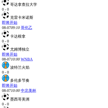
哥达拿查拉大学
0
-
0
克雷卡米诺斯
即将开始
08-07
09:10
哥伦乙
卡达根拿
0
-
0
尤姆博独立
即将开始
08-07
10:00
WNBA
波特兰火焰
0
-
0
多伦多节奏
即将开始
08-07
10:00
中北美杯
墨西哥美洲
0
-
0