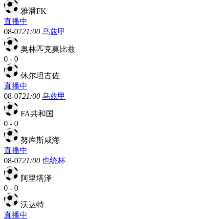
雅潘FK
直播中
08-07
21:00
乌兹甲
奥林匹克莫比兹
0
-
0
休尔坦古佐
直播中
08-07
21:00
乌兹甲
FA共和国
0
-
0
努库斯咸海
直播中
08-07
21:00
也统杯
阿里塔泽
0
-
0
沃达特
直播中