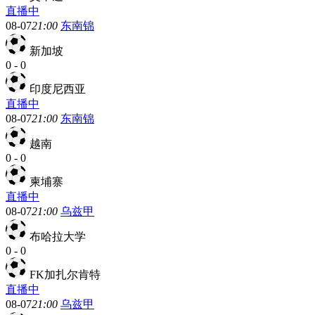
直播中
08-07
21:00
东南锦
新加坡
0
-
0
印度尼西亚
直播中
08-07
21:00
东南锦
越南
0
-
0
柬埔寨
直播中
08-07
21:00
乌兹甲
布哈拉大学
0
-
0
FK加扎尔肯特
直播中
08-07
21:00
乌兹甲