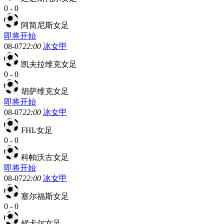
0
-
0
阿简尼斯女足
即将开始
08-07
22:00
冰女甲
凯夫拉维克女足
0
-
0
胡萨维克女足
即将开始
08-07
22:00
冰女甲
FHL女足
0
-
0
科帕沃古女足
即将开始
08-07
22:00
冰女甲
塞尔福斯女足
0
-
0
候卡尔女足