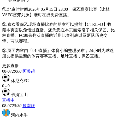
①.北京时时间2026年05月15日 23:00，保乙联赛比赛【比林
VSFC塞弗列沃】准时在线免费直播。
②.喜欢看保乙现场直播比赛的朋友可以提前【CTRL+D】收
藏本页面以免错过直播。还为您在本页面索引了相关保乙、比
林直播、FC塞弗列沃直播的近期比赛列表以及两队历史交
锋、两队赛程。
③.页面内容由『919直播』体育小编整理发布；24小时为球迷
朋友提供最新的体育赛事直播、足球直播，保乙直播。
更多直播
08-07
20:00
阿美超
休尼克FC
0
-
0
卡潘宝山
直播中
08-07
20:30
越南联
河内水牛