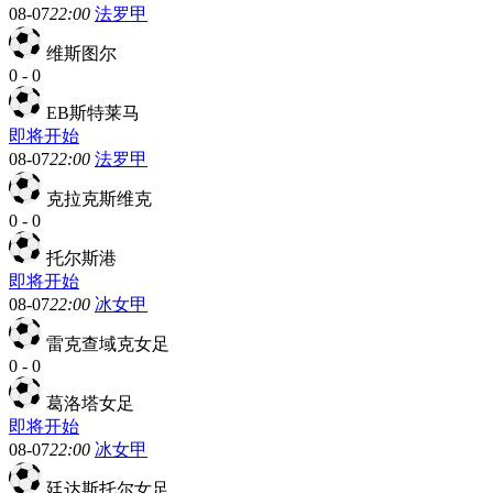
08-07
22:00
法罗甲
维斯图尔
0
-
0
EB斯特莱马
即将开始
08-07
22:00
法罗甲
克拉克斯维克
0
-
0
托尔斯港
即将开始
08-07
22:00
冰女甲
雷克查域克女足
0
-
0
葛洛塔女足
即将开始
08-07
22:00
冰女甲
廷达斯托尔女足