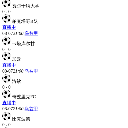
费尔干纳大学
0
-
0
柏克塔哥B队
直播中
08-07
21:00
乌兹甲
卡塔库尔甘
0
-
0
加云
直播中
08-07
21:00
乌兹甲
洛钦
0
-
0
奇兹里克FC
直播中
08-07
21:00
乌兹甲
比克波德
0
-
0