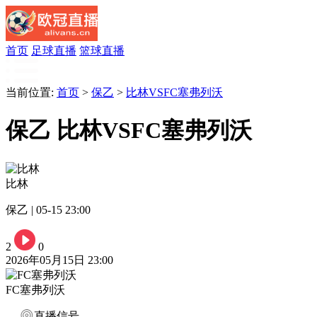
首页
足球直播
篮球直播
当前位置:
首页
>
保乙
>
比林VSFC塞弗列沃
保乙 比林VSFC塞弗列沃
比林
保乙 | 05-15 23:00
2
0
2026年05月15日 23:00
FC塞弗列沃
直播信号