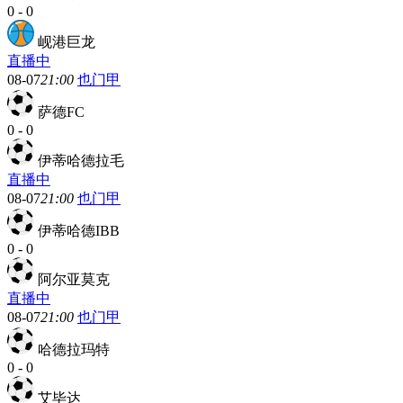
0
-
0
岘港巨龙
直播中
08-07
21:00
也门甲
萨德FC
0
-
0
伊蒂哈德拉毛
直播中
08-07
21:00
也门甲
伊蒂哈德IBB
0
-
0
阿尔亚莫克
直播中
08-07
21:00
也门甲
哈德拉玛特
0
-
0
艾毕达