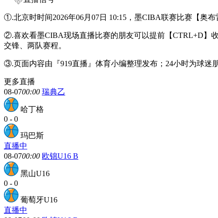
①.北京时时间2026年06月07日 10:15，墨CIBA联赛比
②.喜欢看墨CIBA现场直播比赛的朋友可以提前【CTRL+
交锋、两队赛程。
③.页面内容由『919直播』体育小编整理发布；24小时为球迷
更多直播
08-07
00:00
瑞典乙
哈丁格
0
-
0
玛巴斯
直播中
08-07
00:00
欧锦U16 B
黑山U16
0
-
0
葡萄牙U16
直播中