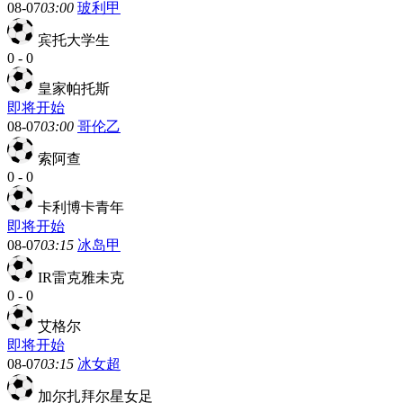
08-07
03:00
玻利甲
宾托大学生
0
-
0
皇家帕托斯
即将开始
08-07
03:00
哥伦乙
索阿查
0
-
0
卡利博卡青年
即将开始
08-07
03:15
冰岛甲
IR雷克雅未克
0
-
0
艾格尔
即将开始
08-07
03:15
冰女超
加尔扎拜尔星女足